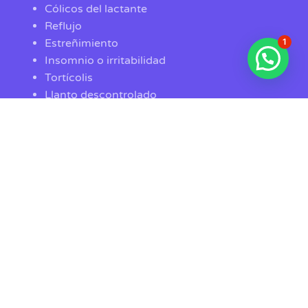
Cólicos del lactante
Reflujo
1
Estreñimiento
Insomnio o irritabilidad
Tortícolis
Llanto descontrolado
Disfunciones en los pares nerviosos craneales
Asimetrías faciales o craneales (plagiocefalia)
Con la ayuda de la osteopatía, bebés y niños crecerán
con mayor armonía y mejor salud, previniendo futuras
patologías.
El tratamiento osteopático en embarazadas va dirigido
a las necesidades especiales del cuerpo de la futura
madre, que le ayudará a sentirse mejor, reduciendo el
cansancio y el estrés. Además le activará la circulación
sanguínea, aliviará tensiones, así como dolores de